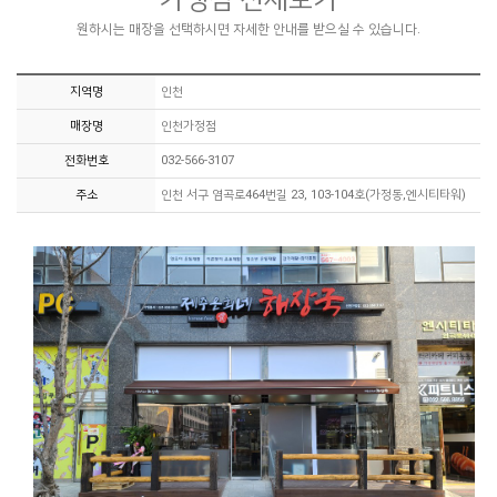
원하시는 매장을 선택하시면 자세한 안내를 받으실 수 있습니다.
지역명
인천
매장명
인천가정점
전화번호
032-566-3107
주소
인천 서구 염곡로464번길 23, 103-104호(가정동,엔시티타워)