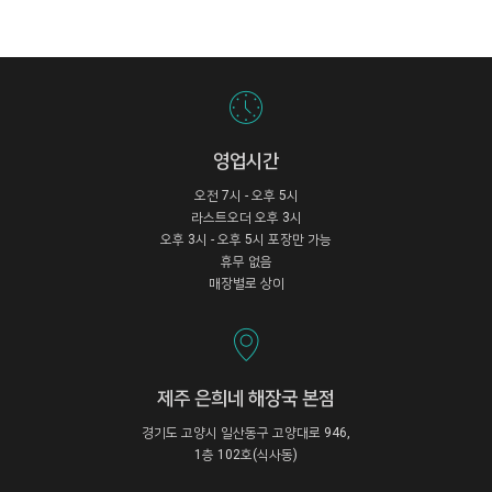
영업시간
오전 7시 - 오후 5시
라스트오더 오후 3시
오후 3시 - 오후 5시 포장만 가능
휴무 없음
매장별로 상이
제주 은희네 해장국 본점
경기도 고양시 일산동구 고양대로 946,
1층 102호(식사동)