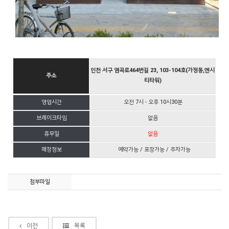
인천 서구 염곡로464번길 23, 103-104호(가정동,엔시
주소
티타워)
영업시간
오전 7시 - 오후 10시30분
브레이크타임
없음
휴무일
없음
매장정보
예약가능 / 포장가능 / 주차가능
첨부파일
이전
목록