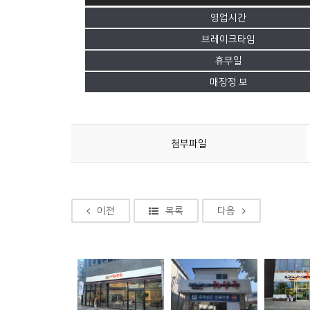
영업시간
브레이크타임
휴무일
매장정 보
첨부파일
이전
목록
다음