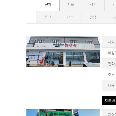
전체
서울
경기
인
울산
전북
전남
광
지역
매장
전화
주소
내용
지도바
지역