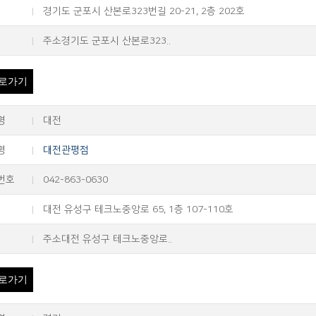
경기도 군포시 산본로323번길 20-21, 2층 202호
주소경기도 군포시 산본로323..
로가기
명
대전
명
대전관평점
번호
042-863-0630
대전 유성구 테크노중앙로 65, 1층 107-110호
주소대전 유성구 테크노중앙로..
로가기