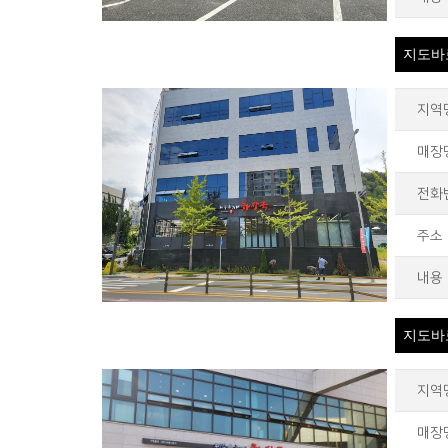
지도바
지역
매장
전화
주소
내용
지도바
지역
매장