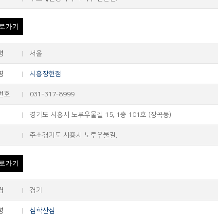
로가기
명
서울
명
시흥장현점
번호
031-317-8999
경기도 시흥시 노루우물길 15, 1층 101호 (장곡동)
주소경기도 시흥시 노루우물길..
로가기
명
경기
명
심학산점