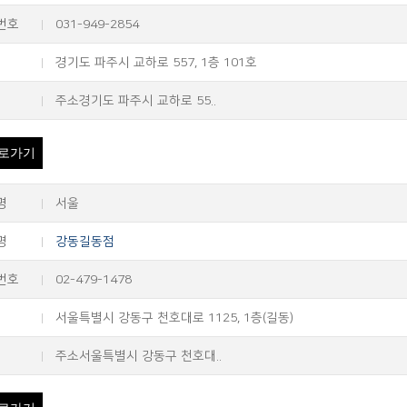
번호
031-949-2854
경기도 파주시 교하로 557, 1층 101호
주소경기도 파주시 교하로 55..
로가기
명
서울
명
강동길동점
번호
02-479-1478
서울특별시 강동구 천호대로 1125, 1층(길동)
주소서울특별시 강동구 천호대..