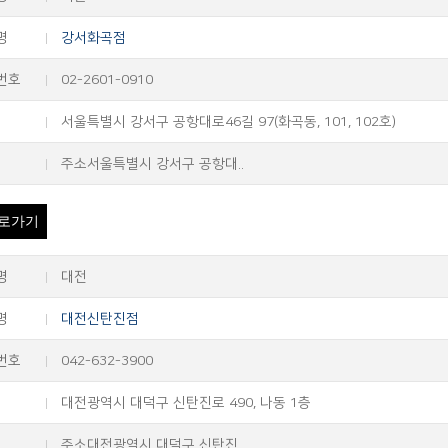
명
강서화곡점
번호
02-2601-0910
서울특별시 강서구 공항대로46길 97(화곡동, 101, 102호)
주소서울특별시 강서구 공항대..
로가기
명
대전
명
대전신탄진점
번호
042-632-3900
대전광역시 대덕구 신탄진로 490, 나동 1층
주소대전광역시 대덕구 신탄진..