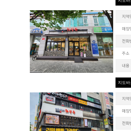
지도바
지역
매장
전화
주소
내용
지도바
지역
매장
전화