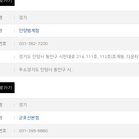
로가기
명
경기
명
안양범계점
번호
031-382-7200
경기도 안양시 동안구 시민대로 214, 111호, 112호(호계동, 다운
주소경기도 안양시 동안구 시..
로가기
명
경기
명
군포산본점
번호
031-395-8880