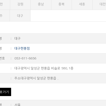
천
강원
충남
충북
세종
대전
주
대구
명
대구
명
대구현풍점
번호
053-611-6656
대구광역시 달성군 현풍읍 비슬로 580, 1층
주소대구광역시 달성군 현풍읍 ..
로가기
명
서울