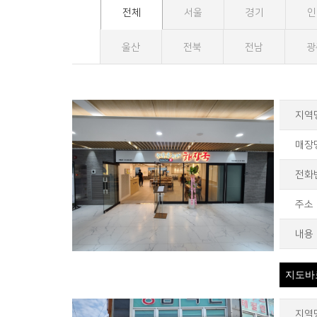
전체
서울
경기
인
울산
전북
전남
광
지역
매장
전화
주소
내용
지도바
지역