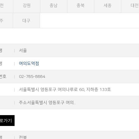
천
강원
충남
충북
세종
대전
주
대구
명
서울
명
여의도역점
번호
02-785-8884
서울특별시 영등포구 여의나루로 60, 지하층 133호
주소서울특별시 영등포구 여의..
로가기
명
전북