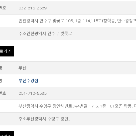
번호
032-815-2589
인천광역시 연수구 벚꽃로 106, 1층 114,115호(청학동, 연수광장
주소인천광역시 연수구 벚꽃로..
로가기
명
부산
명
부산수영점
번호
051-710-5585
부산광역시 수영구 광안해변로344번길 17-5, 1층 101호(민락동,
주소부산광역시 수영구 광안..