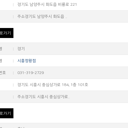
경기도 남양주시 화도읍 비룡로 221
주소경기도 남양주시 화도읍 ..
로가기
명
경기
명
시흥정왕점
번호
031-319-2729
경기도 시흥시 중심상가로 184, 1층 101호
주소경기도 시흥시 중심상가로..
로가기