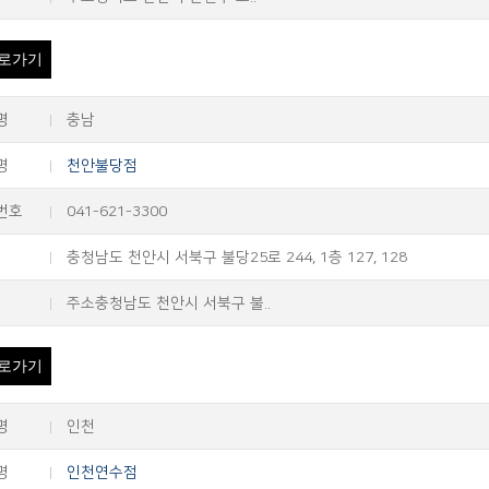
로가기
명
충남
명
천안불당점
번호
041-621-3300
충청남도 천안시 서북구 불당25로 244, 1층 127, 128
주소충청남도 천안시 서북구 불..
로가기
명
인천
명
인천연수점