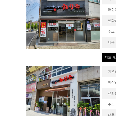
매장
전화
주소
내용
지도바
지역
매장
전화
주소
내용