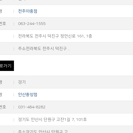
명
전주아중점
번호
063-244-1555
전라북도 전주시 덕진구 정언신로 161, 1층
주소전라북도 전주시 덕진구 ..
로가기
명
경기
명
안산중앙점
번호
031-484-8282
경기도 안산시 단원구 고잔1길 7, 101호
주소경기도 안산시 단원구 고..