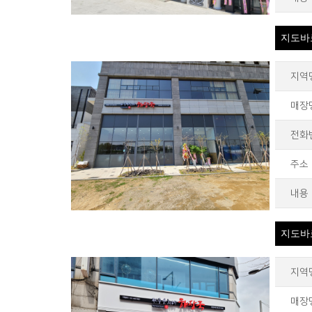
지도바
지역
매장
전화
주소
내용
지도바
지역
매장