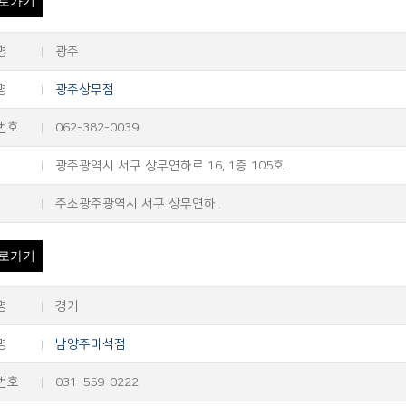
로가기
명
광주
명
광주상무점
번호
062-382-0039
광주광역시 서구 상무연하로 16, 1층 105호
주소광주광역시 서구 상무연하..
로가기
명
경기
명
남양주마석점
번호
031-559-0222