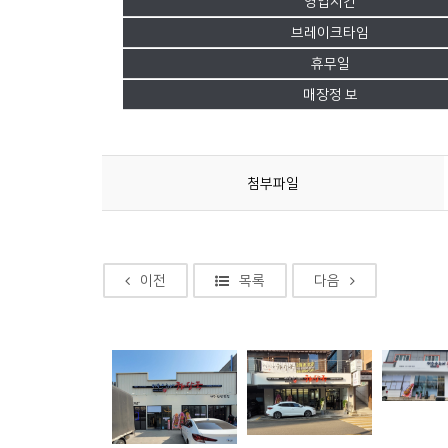
영업시간
브레이크타임
휴무일
매장정 보
첨부파일
이전
목록
다음