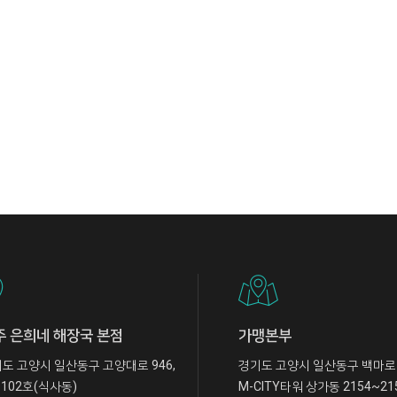
주 은희네 해장국 본점
가맹본부
도 고양시 일산동구 고양대로 946,
경기도 고양시 일산동구 백마로 
 102호(식사동)
M-CITY타워 상가동 2154~21