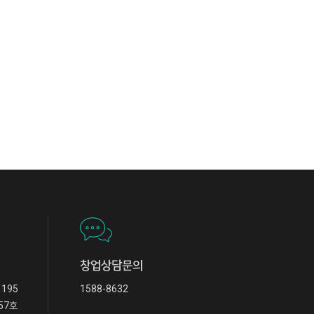
창업상담문의
195
1588-8632
57호