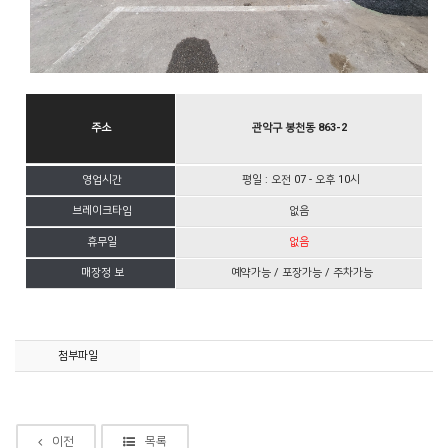
주소
관악구 봉천동 863-2
영업시간
평일 : 오전 07 - 오후 10시
브레이크타임
없음
휴무일
없음
매장정 보
예약가능 / 포장가능 / 주차가능
첨부파일
이전
목록