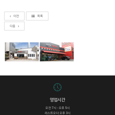
이전
목록
다음
영업시간
오전 7시 - 오후 5시
라스트오더 오후 3시