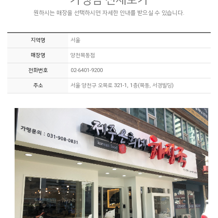
원하시는 매장을 선택하시면 자세한 안내를 받으실 수 있습니다.
지역명
서울
매장명
양천목동점
전화번호
02-6401-9200
주소
서울 양천구 오목로 321-1, 1층(목동, 서경빌딩)