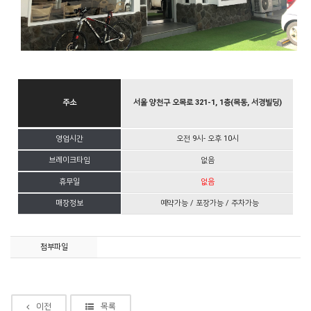
주소
서울 양천구 오목로 321-1, 1층(목동, 서경빌딩)
영업시간
오전 9시- 오후 10시
브레이크타임
없음
휴무일
없음
매장정보
예약가능 / 포장가능 / 주차가능
첨부파일
이전
목록