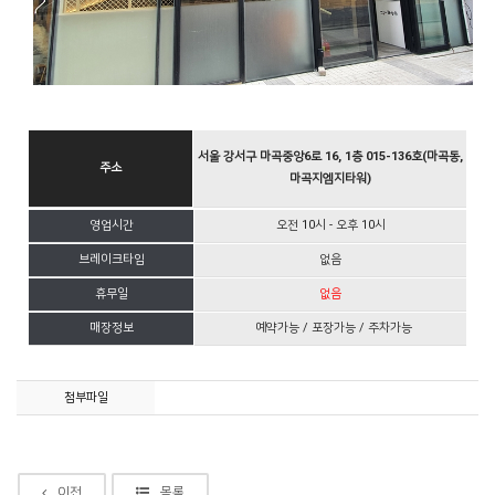
서울 강서구 마곡중앙6로 16, 1층 015-136호(마곡동,
주소
마곡지엠지타워)
영업시간
오전 10시 - 오후 10시
브레이크타임
없음
휴무일
없음
매장정보
예약가능 / 포장가능 / 주차가능
첨부파일
이전
목록