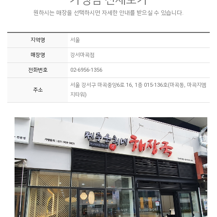
원하시는 매장을 선택하시면 자세한 안내를 받으실 수 있습니다.
지역명
서울
매장명
강서마곡점
전화번호
02-6956-1356
서울 강서구 마곡중앙6로 16, 1층 015-136호(마곡동, 마곡지엠
주소
지타워)